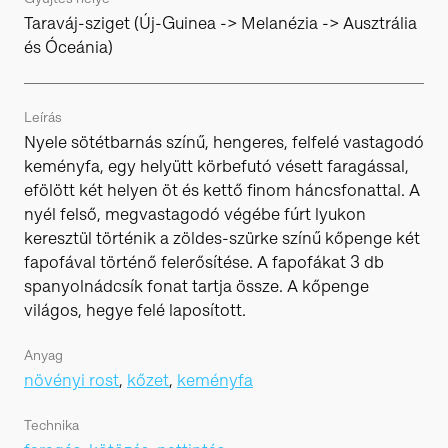
Taraváj-sziget (Új-Guinea -> Melanézia -> Ausztrália
és Óceánia)
Leírás
Nyele sötétbarnás színű, hengeres, felfelé vastagodó
keményfa, egy helyütt körbefutó vésett faragással,
efölött két helyen öt és kettő finom háncsfonattal. A
nyél felső, megvastagodó végébe fúrt lyukon
keresztül történik a zöldes-szürke színű kőpenge két
fapofával történő felerősítése. A fapofákat 3 db
spanyolnádcsík fonat tartja össze. A kőpenge
világos, hegye felé laposított.
Anyag
növényi rost
,
kőzet
,
keményfa
Technika