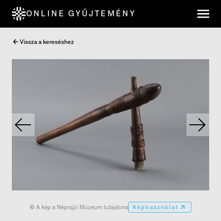
ONLINE GYŰJTEMÉNY
Vissza a kereséshez
© A kép a Néprajzi Múzeum tulajdona
Képhasználat