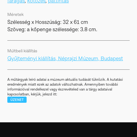
faragás
,
kötözés
,
pattintás
Méretek
Szélesség x Hosszúság: 32 x 61 cm
Szöveg: a kőpenge szélessége: 3.8 cm.
Múltbeli kiállítás
Gyűjteményi kiállítás, Néprajzi Múzeum, Budapest
A műtárgyak leíró adatai a múzeum aktuális tudását tükrözik. A kutatási
eredmények miatt ezek az adatok változhatnak. Amennyiben további
információval rendelkezel vagy észrevételed van a tárgy adataival
kapcsolatban, kérjük, jelezd itt:
ÜZENET