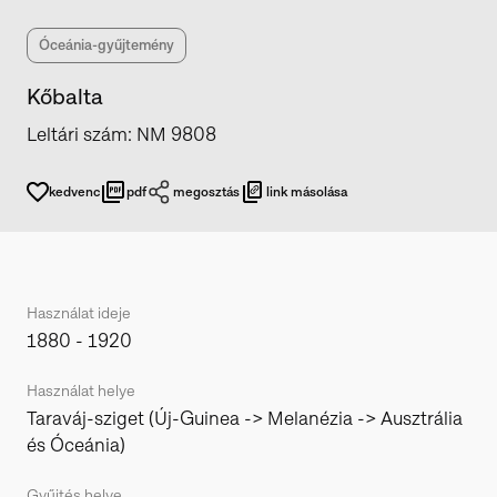
Óceánia-gyűjtemény
Kőbalta
Leltári szám
:
NM 9808
kedvenc
pdf
megosztás
link másolása
Használat ideje
1880 - 1920
Használat helye
Taraváj-sziget (Új-Guinea -> Melanézia -> Ausztrália
és Óceánia)
Gyűjtés helye