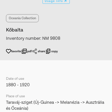
Usage info
Oceania Collection
Kőbalta
Inventory number
:
NM 9808
favorite
pdf
share
copy
Date of use
1880 - 1920
Place of use
Taraváj-sziget (Új-Guinea -> Melanézia -> Ausztrália
és Óceánia)