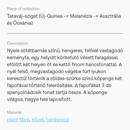
Place of collection
Taraváj-sziget (Új-Guinea -> Melanézia -> Ausztrália
és Óceánia)
Description
Nyele sötétbarnás színű, hengeres, felfelé vastagodó
keményfa, egy helyütt körbefutó vésett faragással,
efölött két helyen öt és kettő finom háncsfonattal. A
nyél felső, megvastagodó végébe fúrt lyukon
keresztül történik a zöldes-szürke színű kőpenge két
fapofával történő felerősítése. A fapofákat 3 db
spanyolnádcsík fonat tartja össze. A kőpenge
világos, hegye felé laposított.
Material
plant fibre
,
kőzet
,
hardwood