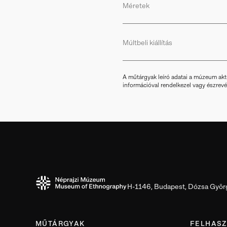
Méretek
Múltbeli kiállítás
A műtárgyak leíró adatai a múzeum akt
információval rendelkezel vagy észrevéte
H-1146, Budapest, Dózsa Györg
MŰTÁRGYAK
FELHASZ