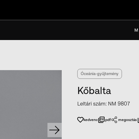
M
Óceánia-gyűjtemény
Kőbalta
Leltári szám
:
NM 9807
kedvenc
pdf
megosztás