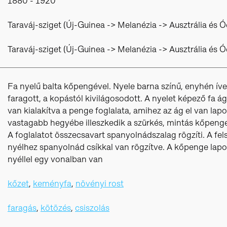
1880 - 1920
Taraváj-sziget (Új-Guinea -> Melanézia -> Ausztrália és Ó
Taraváj-sziget (Új-Guinea -> Melanézia -> Ausztrália és Ó
Fa nyelű balta kőpengével. Nyele barna színű, enyhén í
faragott, a kopástól kivilágosodott. A nyelet képező fa á
van kialakítva a penge foglalata, amihez az ág el van lapo
vastagabb hegyébe illeszkedik a szürkés, mintás kőpenge.
A foglalatot összecsavart spanyolnádszalag rögzíti. A fels
nyélhez spanyolnád csíkkal van rögzítve. A kőpenge lapos
nyéllel egy vonalban van
kőzet
,
keményfa
,
növényi rost
faragás
,
kötözés
,
csiszolás