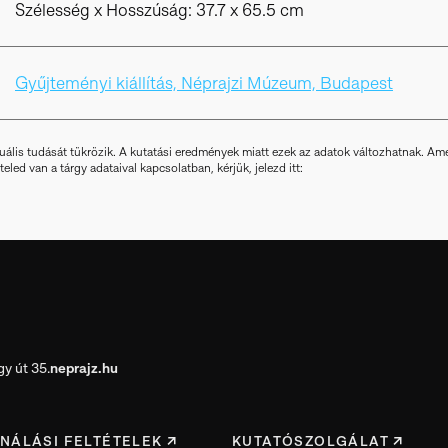
Szélesség x Hosszúság: 37.7 x 65.5 cm
Gyűjteményi kiállítás, Néprajzi Múzeum, Budapest
uális tudását tükrözik. A kutatási eredmények miatt ezek az adatok változhatnak. A
led van a tárgy adataival kapcsolatban, kérjük, jelezd itt:
y út 35.
neprajz.hu
NÁLÁSI FELTÉTELEK
KUTATÓSZOLGÁLAT