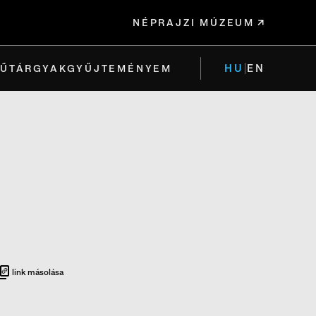
NÉPRAJZI MÚZEUM
HU
EN
ŰTÁRGYAK
GYŰJTEMÉNYEM
link másolása