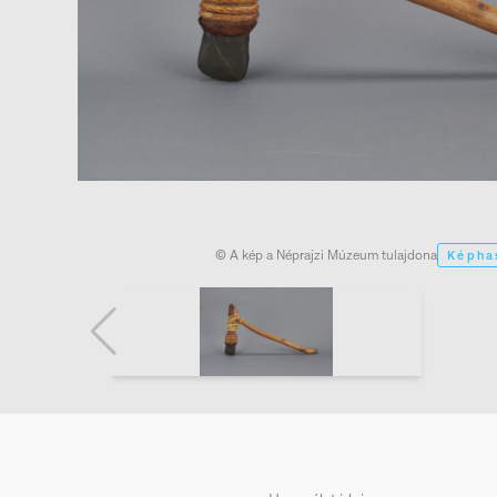
© A kép a Néprajzi Múzeum tulajdona
Képha