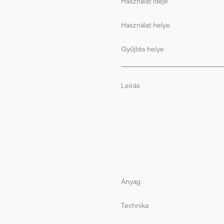
Használat ideje
Használat helye
Gyűjtés helye
Leírás
Anyag
Technika