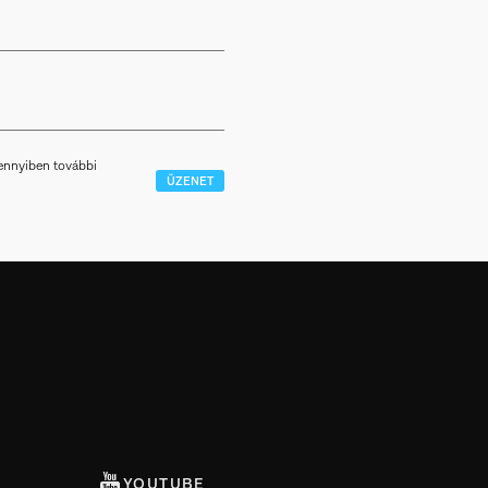
mennyiben további
ÜZENET
YOUTUBE