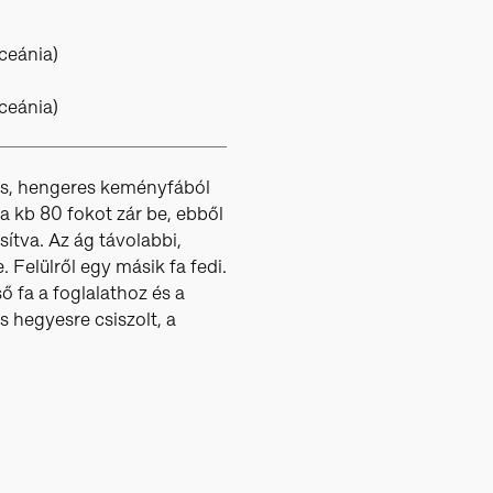
ceánia)
ceánia)
ves, hengeres keményfából
ga kb 80 fokot zár be, ebből
sítva. Az ág távolabbi,
 Felülről egy másik fa fedi.
ő fa a foglalathoz és a
 hegyesre csiszolt, a