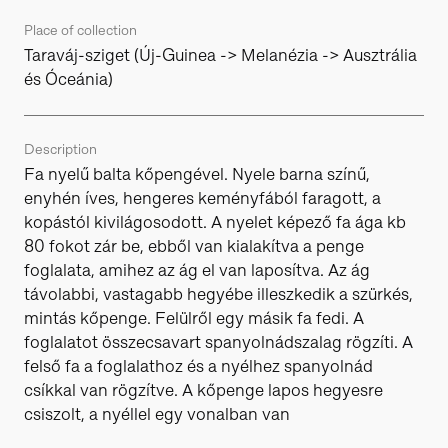
Place of collection
Taraváj-sziget (Új-Guinea -> Melanézia -> Ausztrália
és Óceánia)
Description
Fa nyelű balta kőpengével. Nyele barna színű,
enyhén íves, hengeres keményfából faragott, a
kopástól kivilágosodott. A nyelet képező fa ága kb
80 fokot zár be, ebből van kialakítva a penge
foglalata, amihez az ág el van laposítva. Az ág
távolabbi, vastagabb hegyébe illeszkedik a szürkés,
mintás kőpenge. Felülről egy másik fa fedi. A
foglalatot összecsavart spanyolnádszalag rögzíti. A
felső fa a foglalathoz és a nyélhez spanyolnád
csíkkal van rögzítve. A kőpenge lapos hegyesre
csiszolt, a nyéllel egy vonalban van