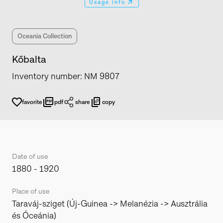
Usage info
Oceania Collection
Kőbalta
Inventory number
:
NM 9807
favorite
pdf
share
copy
Date of use
1880 - 1920
Place of use
Taraváj-sziget (Új-Guinea -> Melanézia -> Ausztrália
és Óceánia)