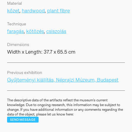
Material
kőzet
,
hardwood
,
plant fibre
Technique
faragás
,
kötözés
,
csiszolás
Dimensions
Width x Length: 37.7 x 65.5 cm
Previous exhibition
Gyűjteményi kiállítás, Néprajzi Múzeum, Budapest
The descriptive data of the artifacts reflect the museum's current
knowledge. Due to ongoing research, this information may be subject to
change. If you have additional information or any comments regarding the
data of the object, please let us know here:
SEND MESSAGE