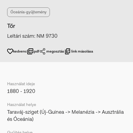
Óceánia-gyűjtemény
Tőr
Leltári szám
:
NM 9730
kedvenc
pdf
megosztás
link másolása
Használat ideje
1880 - 1920
Használat helye
Taraváj-sziget (Új-Guinea -> Melanézia -> Ausztrália
és Óceánia)
Gyűjtés helye