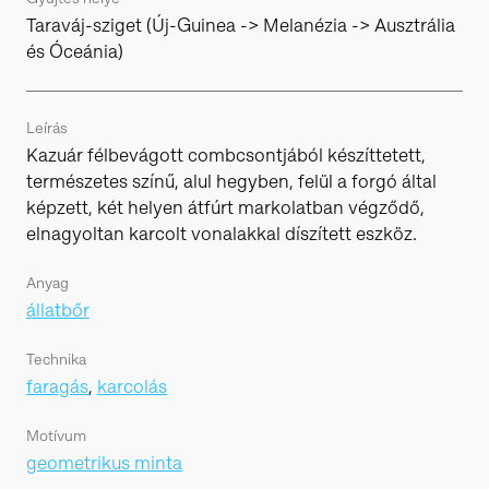
Taraváj-sziget (Új-Guinea -> Melanézia -> Ausztrália
és Óceánia)
Leírás
Kazuár félbevágott combcsontjából készíttetett,
természetes színű, alul hegyben, felül a forgó által
képzett, két helyen átfúrt markolatban végződő,
elnagyoltan karcolt vonalakkal díszített eszköz.
Anyag
állatbőr
Technika
faragás
,
karcolás
Motívum
geometrikus minta