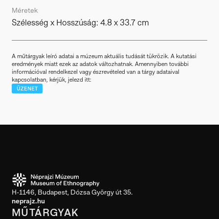
Méretek
Szélesség x Hosszúság: 4.8 x 33.7 cm
A műtárgyak leíró adatai a múzeum aktuális tudását tükrözik. A kutatási
eredmények miatt ezek az adatok változhatnak. Amennyiben további
információval rendelkezel vagy észrevételed van a tárgy adataival
kapcsolatban, kérjük, jelezd itt:
ÜZENET
H-1146, Budapest, Dózsa György út 35.
neprajz.hu
MŰTÁRGYAK