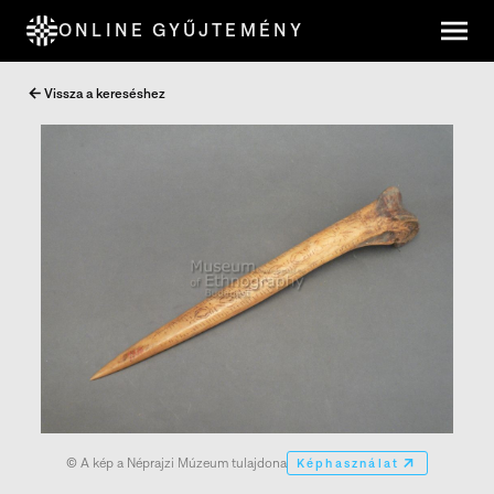
ONLINE GYŰJTEMÉNY
Vissza a kereséshez
© A kép a Néprajzi Múzeum tulajdona
Képhasználat