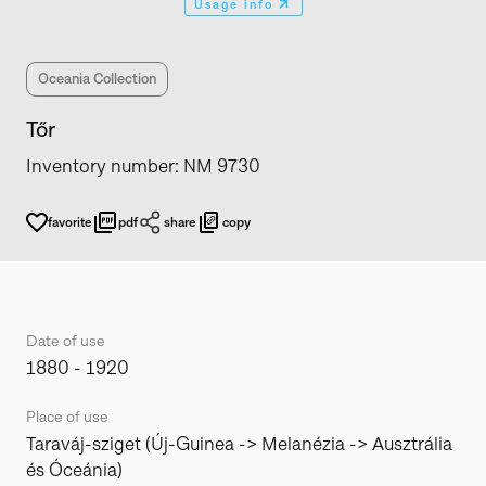
Usage info
Oceania Collection
Tőr
Inventory number
:
NM 9730
favorite
pdf
share
copy
Date of use
1880 - 1920
Place of use
Taraváj-sziget (Új-Guinea -> Melanézia -> Ausztrália
és Óceánia)