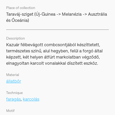
Place of collection
Taraváj-sziget (Új-Guinea -> Melanézia -> Ausztrália
és Óceánia)
Description
Kazuár félbevágott combcsontjából készíttetett,
természetes színű, alul hegyben, felül a forgó által
képzett, két helyen átfúrt markolatban végződő,
elnagyoltan karcolt vonalakkal díszített eszköz.
Material
állatbőr
Technique
faragás
,
karcolás
Motif