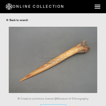
ONLINE COLLECTION
Back to search
© Creative commons license @Museum of Ethnography