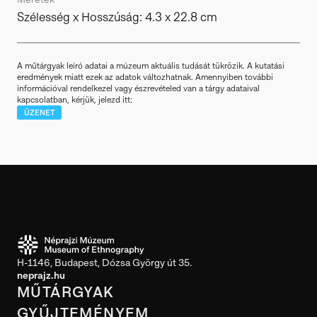
Szélesség x Hosszúság: 4.3 x 22.8 cm
A műtárgyak leíró adatai a múzeum aktuális tudását tükrözik. A kutatási
eredmények miatt ezek az adatok változhatnak. Amennyiben további
információval rendelkezel vagy észrevételed van a tárgy adataival
kapcsolatban, kérjük, jelezd itt:
ÜZENET
H-1146, Budapest, Dózsa György út 35.
neprajz.hu
MŰTÁRGYAK
GYŰJTEMÉNYEM