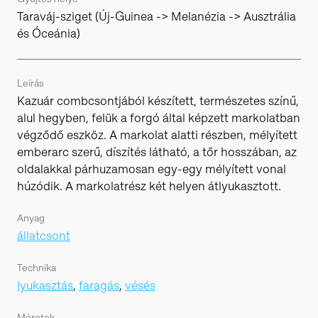
Taraváj-sziget (Új-Guinea -> Melanézia -> Ausztrália
és Óceánia)
Leírás
Kazuár combcsontjából készített, természetes színű,
alul hegyben, felük a forgó által képzett markolatban
végződő eszköz. A markolat alatti részben, mélyített
emberarc szerű, díszítés látható, a tőr hosszában, az
oldalakkal párhuzamosan egy-egy mélyített vonal
húzódik. A markolatrész két helyen átlyukasztott.
Anyag
állatcsont
Technika
lyukasztás
,
faragás
,
vésés
Méretek