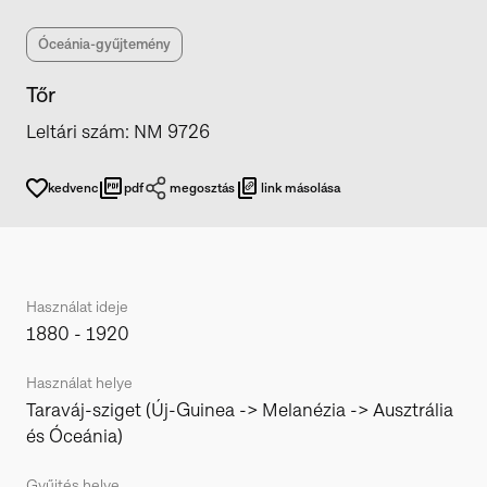
Óceánia-gyűjtemény
Tőr
Leltári szám
:
NM 9726
kedvenc
pdf
megosztás
link másolása
Használat ideje
1880 - 1920
Használat helye
Taraváj-sziget (Új-Guinea -> Melanézia -> Ausztrália
és Óceánia)
Gyűjtés helye