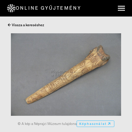
ONLINE GYŰJTEMÉNY
Vissza a kereséshez
© A kép a Néprajzi Múzeum tulajdona
Képhasználat