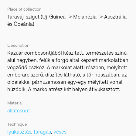
Place of collection
Taraváj-sziget (Új-Guinea -> Melanézia -> Ausztrália
és Óceánia)
Description
Kazuár combcsontjából készített, természetes színű,
alul hegyben, felük a forgó által képzett markolatban
végződő eszköz. A markolat alatti részben, mélyített
emberarc szerű, díszítés látható, a tőr hosszában, az
oldalakkal párhuzamosan egy-egy mélyített vonal
húzódik. A markolatrész két helyen átlyukasztott.
Material
állatcsont
Technique
lyukasztás
,
faragás
,
vésés