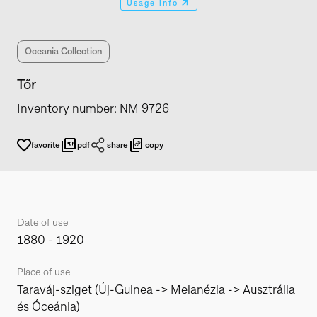
Usage info
Oceania Collection
Tőr
Inventory number
:
NM 9726
favorite
pdf
share
copy
Date of use
1880 - 1920
Place of use
Taraváj-sziget (Új-Guinea -> Melanézia -> Ausztrália
és Óceánia)