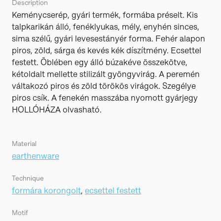
Description
Keménycserép, gyári termék, formába préselt. Kis
talpkarikán álló, fenéklyukas, mély, enyhén sinces,
sima szélű, gyári levesestányér forma. Fehér alapon
piros, zöld, sárga és kevés kék díszítmény. Ecsettel
festett. Öblében egy álló búzakéve összekötve,
kétoldalt mellette stilizált gyöngyvirág. A peremén
váltakozó piros és zöld törökös virágok. Szegélye
piros csík. A fenekén masszába nyomott gyárjegy
HOLLÓHÁZA olvasható.
Material
earthenware
Technique
formára korongolt
,
ecsettel festett
Motif