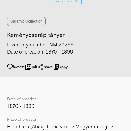
Usage info
Ceramic Collection
Keménycserép tányér
Inventory number
:
NM 20255
Date of creation
:
1870 - 1896
favorite
pdf
share
copy
Date of creation
1870 - 1896
Place of creation
Hollóháza (Abaúj-Torna vm. -> Magyarország ->