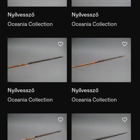
technique
Performance style
Nyílvessző
Nyílvessző
performance style
Oceania Collection
Oceania Collection
Author, maker
author, maker
Ethnicity
ethnicity
Collector
collector
Nyílvessző
Nyílvessző
Keyword
Oceania Collection
Oceania Collection
keyword
Motif
motif
Exhibition