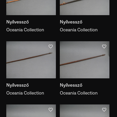
exhibition
Document type
Nyílvessző
Nyílvessző
document type
Oceania Collection
Oceania Collection
With images
On display
Has a literature reference
With inscriptions
Appears in Motifcreator
Nyílvessző
Nyílvessző
Oceania Collection
Oceania Collection