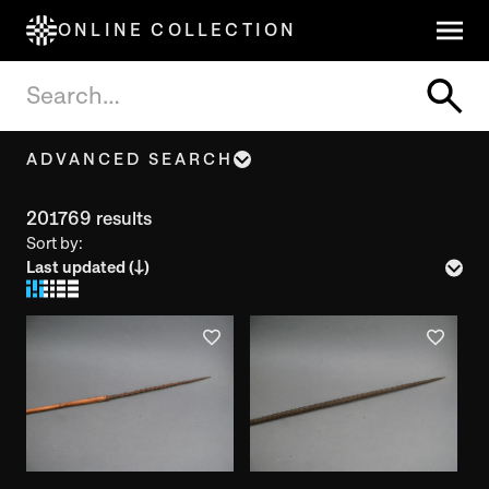
ONLINE COLLECTION
ADVANCED SEARCH
Object name, Title
201769 results
Sort by:
Inventory number
Year of creation
Year of use