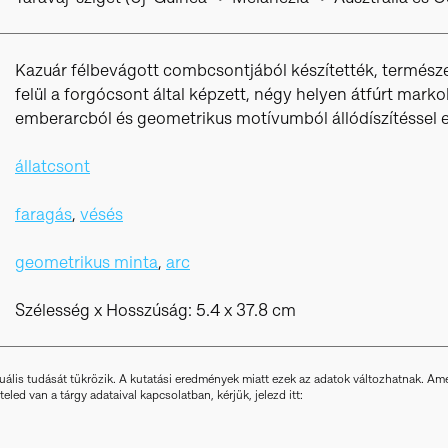
Kazuár félbevágott combcsontjából készítették, természet
felül a forgócsont által képzett, négy helyen átfúrt mark
emberarcból és geometrikus motívumból állódíszítéssel el
állatcsont
faragás
,
vésés
geometrikus minta
,
arc
Szélesség x Hosszúság: 5.4 x 37.8 cm
uális tudását tükrözik. A kutatási eredmények miatt ezek az adatok változhatnak. A
led van a tárgy adataival kapcsolatban, kérjük, jelezd itt: