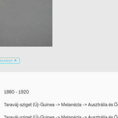
sználat
1880 - 1920
Taraváj-sziget (Új-Guinea -> Melanézia -> Ausztrália és Ó
Taraváj-sziget (Új-Guinea -> Melanézia -> Ausztrália és Ó