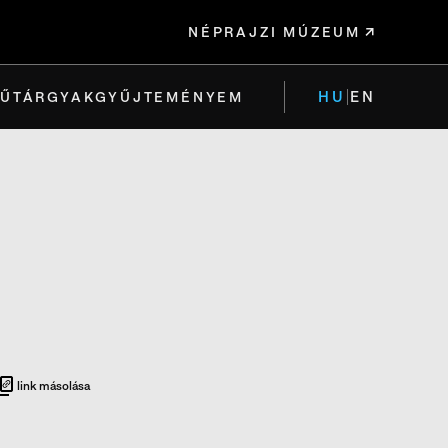
NÉPRAJZI MÚZEUM
HU
EN
ŰTÁRGYAK
GYŰJTEMÉNYEM
link másolása