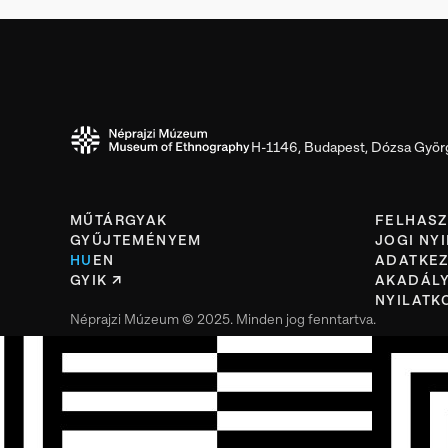
H-1146, Budapest, Dózsa Györg
MŰTÁRGYAK
FELHASZ
GYŰJTEMÉNYEM
JOGI NY
HU
EN
ADATKEZ
GYIK
AKADÁLY
NYILATK
Néprajzi Múzeum © 2025. Minden jog fenntartva.