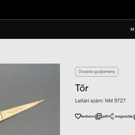
M
Óceánia-gyűjtemény
Tőr
Leltári szám
:
NM 9727
kedvenc
pdf
megosztás