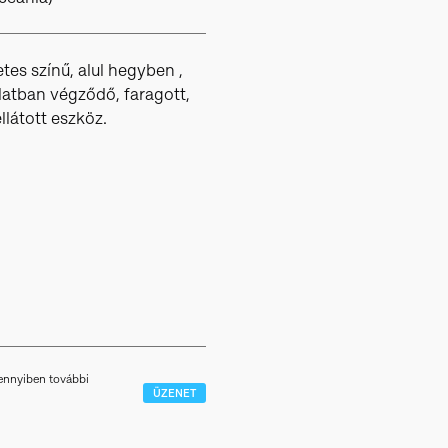
es színű, alul hegyben ,
olatban végződő, faragott,
látott eszköz.
mennyiben további
ÜZENET