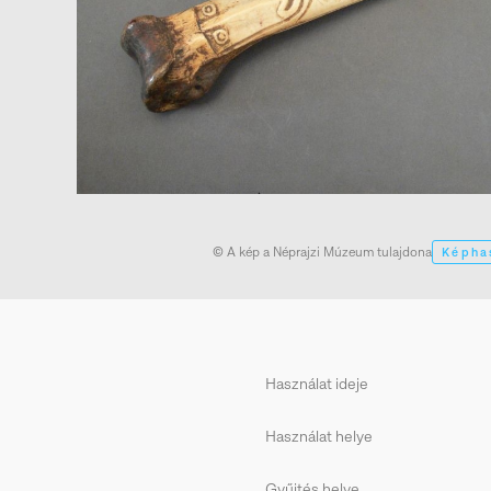
© A kép a Néprajzi Múzeum tulajdona
Képha
Használat ideje
Használat helye
Gyűjtés helye