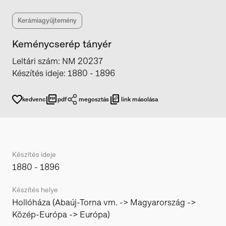
Kerámiagyűjtemény
Keménycserép tányér
Leltári szám
:
NM 20237
Készítés ideje
:
1880 - 1896
kedvenc
pdf
megosztás
link másolása
Készítés ideje
1880 - 1896
Készítés helye
Hollóháza (Abaúj-Torna vm. -> Magyarország ->
Közép-Európa -> Európa)