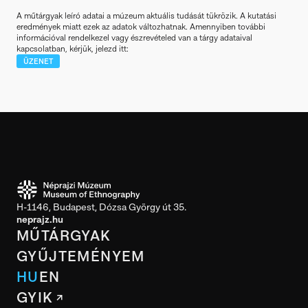
A műtárgyak leíró adatai a múzeum aktuális tudását tükrözik. A kutatási
eredmények miatt ezek az adatok változhatnak. Amennyiben további
információval rendelkezel vagy észrevételed van a tárgy adataival
kapcsolatban, kérjük, jelezd itt:
ÜZENET
H-1146, Budapest, Dózsa György út 35.
neprajz.hu
MŰTÁRGYAK
GYŰJTEMÉNYEM
HU
EN
GYIK