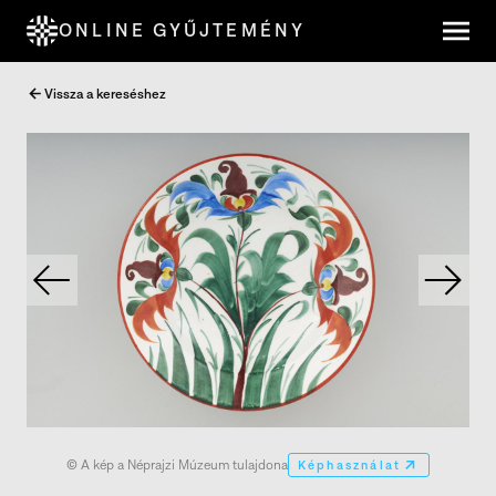
ONLINE GYŰJTEMÉNY
Vissza a kereséshez
© A kép a Néprajzi Múzeum tulajdona
Képhasználat