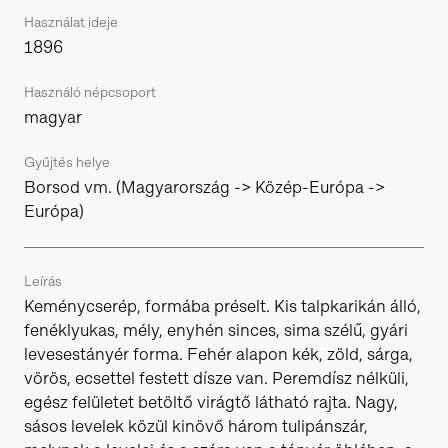
Használat ideje
1896
Használó népcsoport
magyar
Gyűjtés helye
Borsod vm. (Magyarország -> Közép-Európa ->
Európa)
Leírás
Keménycserép, formába préselt. Kis talpkarikán álló,
fenéklyukas, mély, enyhén sinces, sima szélű, gyári
levesestányér forma. Fehér alapon kék, zöld, sárga,
vörös, ecsettel festett dísze van. Peremdísz nélküli,
egész felületet betöltő virágtő látható rajta. Nagy,
sásos levelek közül kinövő három tulipánszár,