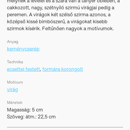
melynek a levelei és a szára van a tányér öblében, a
cakkozott, nagy, szétnyíló szirmú virágjai pedig a
peremen. A virágok két szélső szirma azonos, a
középső kissé bimbószerű, a virágokat kisebb
szirmok kísérik. Feltűnően nagyok a motívumok.
Anyag
keménycserép
Technika
ecsettel festett
,
formára korongolt
Motívum
virág
Méretek
Magasság: 5 cm
Szöveg: átm.: 22,5 cm