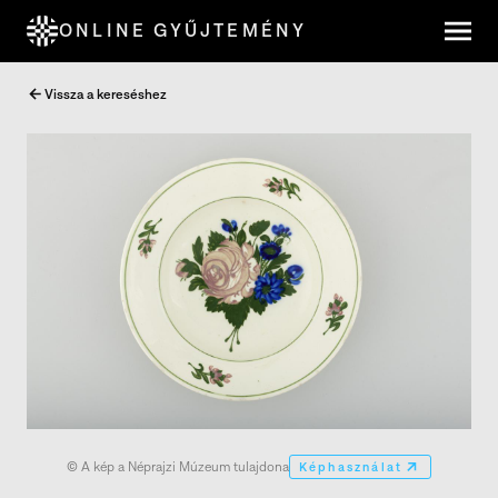
ONLINE GYŰJTEMÉNY
Vissza a kereséshez
© A kép a Néprajzi Múzeum tulajdona
Képhasználat