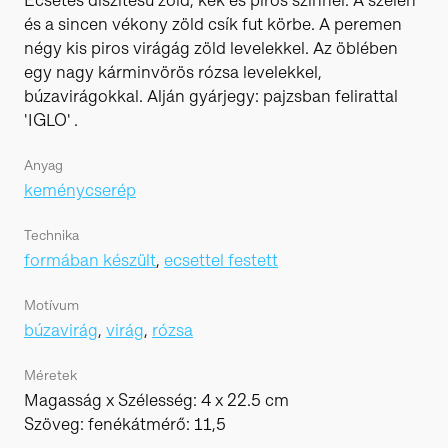
Ecsetes díszítésű zöld, kék és piros színnel. A szélén
és a sincen vékony zöld csík fut körbe. A peremen
négy kis piros virágág zöld levelekkel. Az öblében
egy nagy kárminvörös rózsa levelekkel,
búzavirágokkal. Alján gyárjegy: pajzsban felirattal
'IGLO' .
Anyag
keménycserép
Technika
formában készült
,
ecsettel festett
Motívum
búzavirág
,
virág
,
rózsa
Méretek
Magasság x Szélesség: 4 x 22.5 cm
Szöveg: fenékátmérő: 11,5