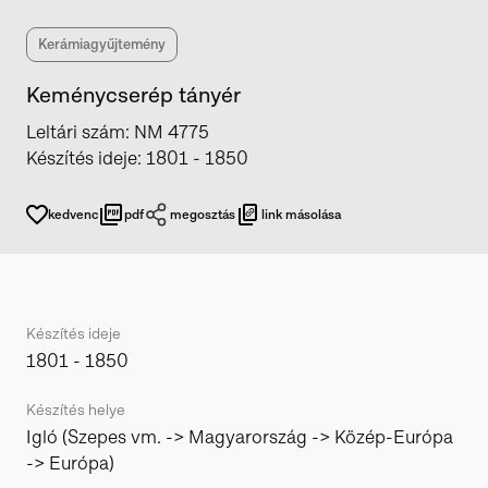
Kerámiagyűjtemény
Keménycserép tányér
Leltári szám
:
NM 4775
Készítés ideje
:
1801 - 1850
kedvenc
pdf
megosztás
link másolása
Készítés ideje
1801 - 1850
Készítés helye
Igló (Szepes vm. -> Magyarország -> Közép-Európa
-> Európa)