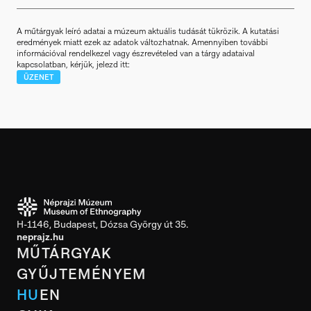
A műtárgyak leíró adatai a múzeum aktuális tudását tükrözik. A kutatási
eredmények miatt ezek az adatok változhatnak. Amennyiben további
információval rendelkezel vagy észrevételed van a tárgy adataival
kapcsolatban, kérjük, jelezd itt:
ÜZENET
H-1146, Budapest, Dózsa György út 35.
neprajz.hu
MŰTÁRGYAK
GYŰJTEMÉNYEM
HU
EN