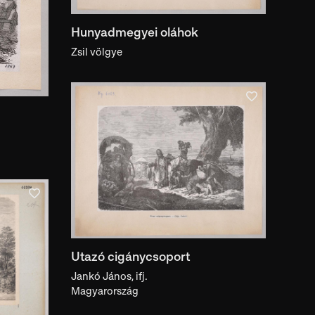
Hunyadmegyei oláhok
Zsil völgye
Utazó cigánycsoport
Jankó János, ifj.
Magyarország