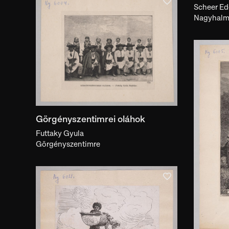
Scheer Ed
Képekkel
Kiállításban
Iro
Nagyhal
Görgényszentimrei oláhok
Futtaky Gyula
Görgényszentimre