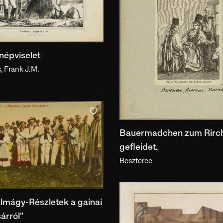
használat helye
Anyag
Techn
anyag
t
népviselet
, Frank J.M.
Szerző, készítő
Népc
szerző, készítő
Kulcsszó
Motí
Bauermadchen zum Rirc
kulcsszó
gefleidet.
Beszterce
Dokumentumtípus
dokumentumtípus
lmágy-Részletek a gainai
árról"