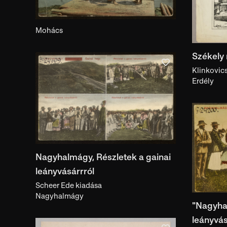
készítés helye
Mohács
Gyűjtemény
Nyomatgyűjtemény
Székely 
Klinkovics
Erdély
Előadásmód
előadásmód
Gyűjtő
gyűjtő
Nagyhalmágy, Részletek a gainai
Kiállítás
leányvásárrról
Scheer Ede kiadása
kiállítás
Nagyhalmágy
"Nagyha
leányvás