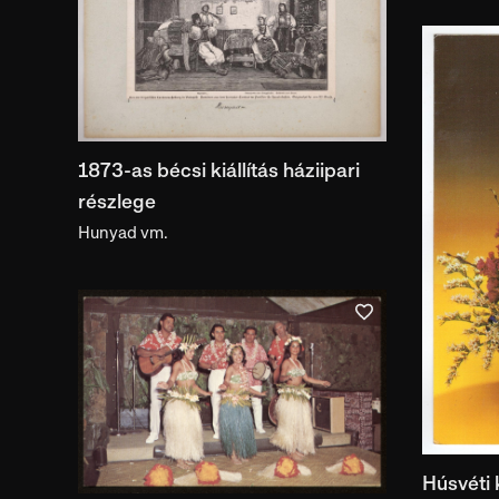
1873-as bécsi kiállítás háziipari
részlege
Hunyad vm.
Húsvéti