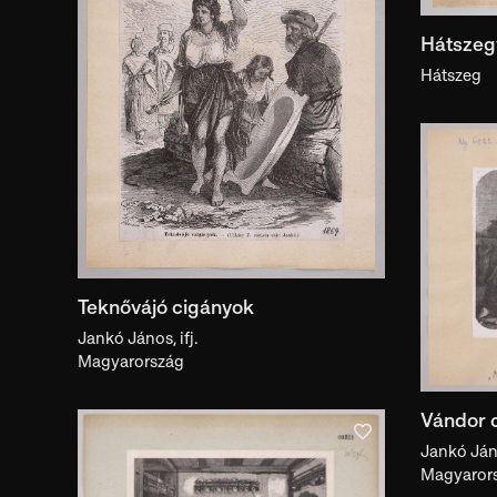
Hátszegv
Hátszeg
Teknővájó cigányok
Jankó János, ifj.
Magyarország
Vándor 
Jankó Jáno
Magyaror