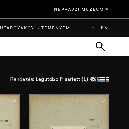
NÉPRAJZI MÚZEUM
HU
EN
ŰTÁRGYAK
GYŰJTEMÉNYEM
Rendezés:
és ideje
és helye