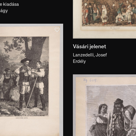
e kiadása
dalmi hivatkozással
Feliratos
Megtalálható a Motívuma
mágy
Vásári jelenet
Lanzedelli, Josef
Erdély