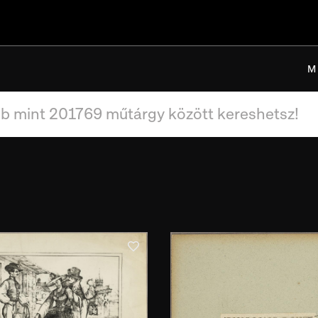
M
Leltári szám
Használat ideje
Gyűjt
Használat helye
Gyűjt