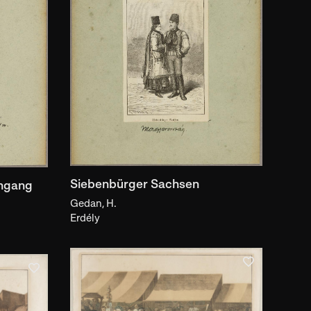
gyűjtés helye
ika
echnika
soport
népcsoport
vum
Siebenbürger Sachsen
hgang
motívum
Gedan, H.
Erdély