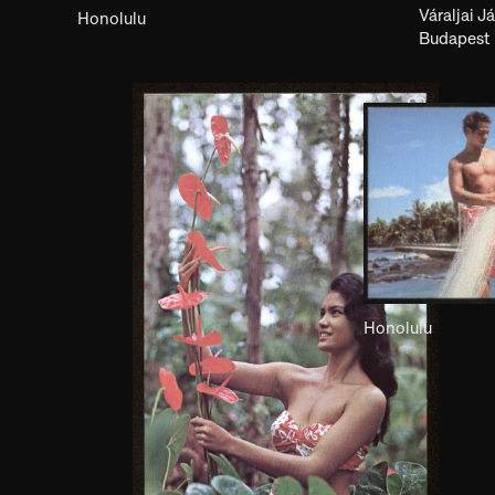
Honolulu
Váraljai 
Budapest
Honolulu