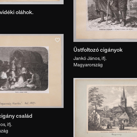
idéki oláhok.
Üstfoltozó cigányok
Jankó János, ifj.
Magyarország
cigány család
s, ifj.
szág