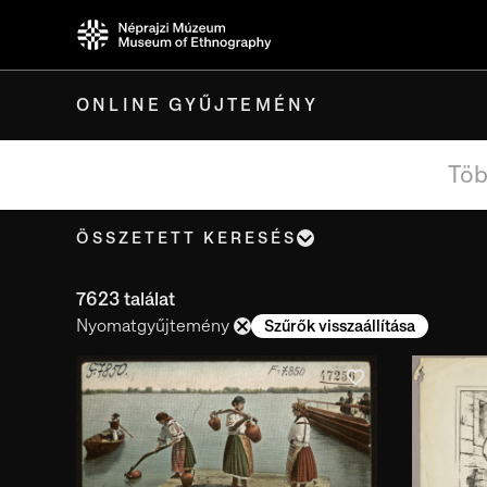
ONLINE GYŰJTEMÉNY
ÖSSZETETT KERESÉS
Tárgynév, cím
7623 találat
Nyomatgyűjtemény
Szűrők visszaállítása
Készítés ideje
Készítés helye