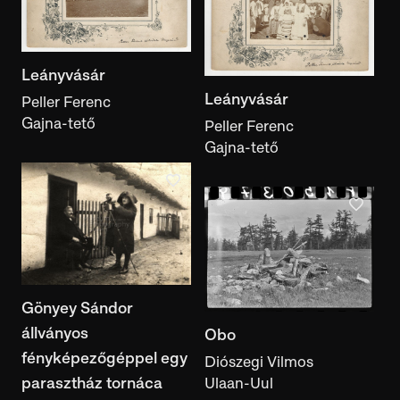
Leányvásár
Leányvásár
Peller Ferenc
Gajna-tető
Peller Ferenc
Gajna-tető
Gönyey Sándor
állványos
Obo
fényképezőgéppel egy
Diószegi Vilmos
parasztház tornáca
Ulaan-Uul