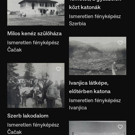
kiállítás
közt katonák
Ismeretlen fényképész
Dokumentumtípus
Szerbia
dokumentumtípus
Milos kenéz szülőháza
Ismeretlen fényképész
Képekkel
Kiállításban
Irodalmi hivatkozással
Čačak
Feliratos
Megtalálható a Motívumalkotóban
Ivanjica látképe,
előtérben katona
Ismeretlen fényképész
Ivanjica
Szerb lakodalom
Ismeretlen fényképész
Čačak