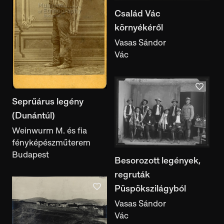
Gyűjtés ideje
Család Vác
környékéről
Vasas Sándor
Készítés helye
Vác
készítés helye
Használat helye
használat helye
Seprűárus legény
Gyűjtés helye
(Dunántúl)
gyűjtés helye
Weinwurm M. és fia
fényképészműterem
Gyűjtemény
Budapest
Besorozott legények,
Fényképgyűjtemény
regruták
Anyag
Püspökszilágyból
anyag
Vasas Sándor
Technika
Vác