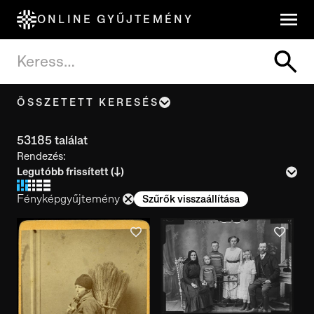
ONLINE GYŰJTEMÉNY
ÖSSZETETT KERESÉS
Tárgynév, cím
53185 találat
Rendezés:
Leltári szám
Fényképgyűjtemény
Szűrők visszaállítása
Készítés ideje
Használat ideje