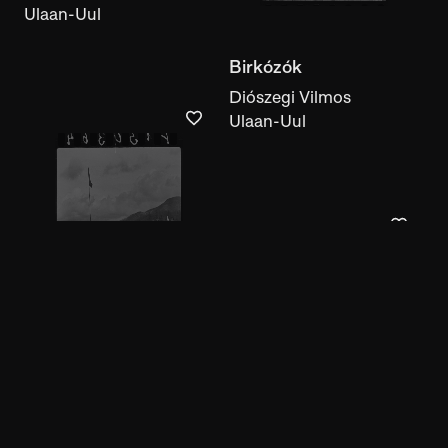
Ulaan-Uul
Lóversenyen induló
lovak
Diószegi Vilmos
Ulaan-Uul
Lóversenyen induló
lovak
Diószegi Vilmos
Ulaan-Uul
MUTASS TÖBBET