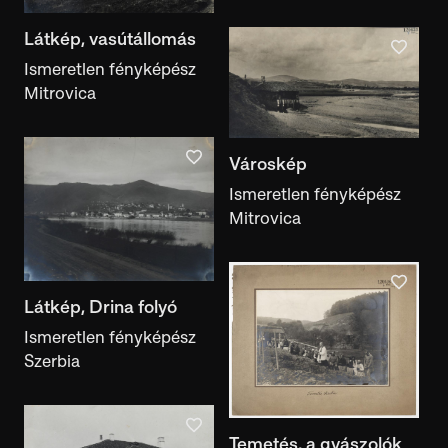
technika
Látkép, vasútállomás
Előadásmód
Ismeretlen fényképész
előadásmód
Mitrovica
Szerző, készítő
szerző, készítő
Városkép
Népcsoport
Ismeretlen fényképész
népcsoport
Mitrovica
Gyűjtő
gyűjtő
Kulcsszó
Látkép, Drina folyó
Ismeretlen fényképész
kulcsszó
Szerbia
Motívum
motívum
Kiállítás
Temetés, a gyászolók