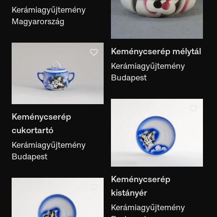
Kerámiagyűjtemény
kiállítás
Magyarország
Dokumentumtípus
dokumentumtípus
Keménycserép mélytál
Kerámiagyűjtemény
Képekkel
Kiállításban
Irodalmi hivatkozással
Budapest
Feliratos
Megtalálható a Motívumalkotóban
Keménycserép
cukortartó
Kerámiagyűjtemény
Budapest
Keménycserép
kistányér
Kerámiagyűjtemény