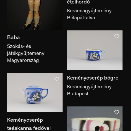
ételhordó
gyári készítmény
Kerámiagyűjtemény
Előadásmód
Bélapátfalva
előadásmód
Szerző, készítő
Baba
szerző, készítő
Szokás- és
Népcsoport
játékgyűjtemény
népcsoport
Magyarország
Gyűjtő
Keménycserép bögre
gyűjtő
Kerámiagyűjtemény
Kulcsszó
Budapest
kulcsszó
Motívum
motívum
Keménycserép
Kiállítás
teáskanna fedővel