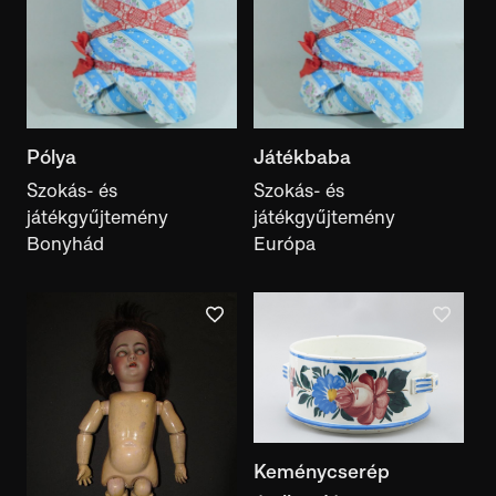
Gyűjtés ideje
Készítés helye
készítés helye
Pólya
Játékbaba
Használat helye
Szokás- és
Szokás- és
használat helye
játékgyűjtemény
játékgyűjtemény
Bonyhád
Európa
Gyűjtés helye
gyűjtés helye
Gyűjtemény
gyűjtemény
Anyag
anyag
Technika
Keménycserép