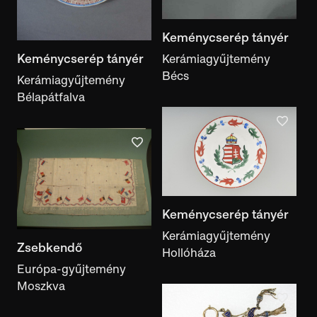
Keménycserép tányér
Keménycserép tányér
Kerámiagyűjtemény
Bécs
Kerámiagyűjtemény
Bélapátfalva
Keménycserép tányér
Kerámiagyűjtemény
Zsebkendő
Hollóháza
Európa-gyűjtemény
Moszkva