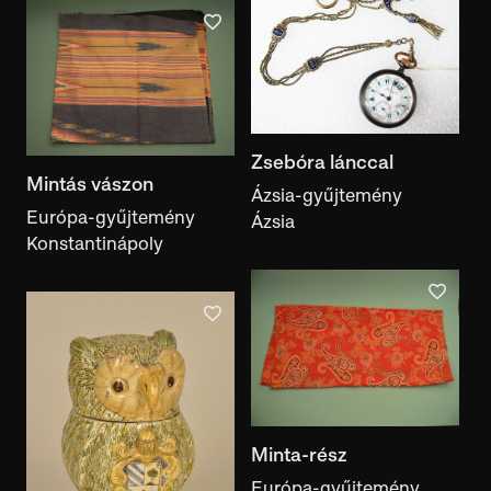
Zsebóra lánccal
Mintás vászon
Ázsia-gyűjtemény
Európa-gyűjtemény
Ázsia
Konstantinápoly
Minta-rész
Európa-gyűjtemény