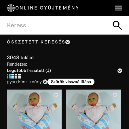
ONLINE GYŰJTEMÉNY
ÖSSZETETT KERESÉS
Tárgynév, cím
3048 találat
Rendezés:
Leltári szám
gyári készítmény
Szűrők visszaállítása
Készítés ideje
Használat ideje