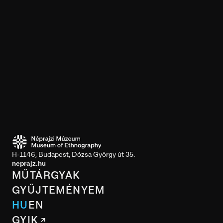
H-1146, Budapest, Dózsa György út 35.
neprajz.hu
MŰTÁRGYAK
GYŰJTEMÉNYEM
HU
EN
GYIK