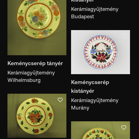
kiállítás
Kerámiagyűjtemény
Budapest
Dokumentumtípus
dokumentumtípus
Képekkel
Kiállításban
Irodalmi hivatkozással
Feliratos
Megtalálható a Motívumalkotóban
Keménycserép tányér
Kerámiagyűjtemény
Wilhelmsburg
Keménycserép
kistányér
Kerámiagyűjtemény
Murány