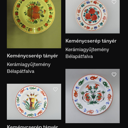
Keménycserép tányér
Kerámiagyűjtemény
Keménycserép tányér
Bélapátfalva
Kerámiagyűjtemény
Bélapátfalva
Keménycserép tányér