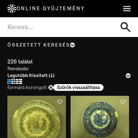
ONLINE GYŰJTEMÉNY
ÖSSZETETT KERESÉS
Tárgynév, cím
226 találat
Rendezés:
Leltári szám
formára korongolt
Szűrők visszaállítása
Készítés ideje
Használat ideje