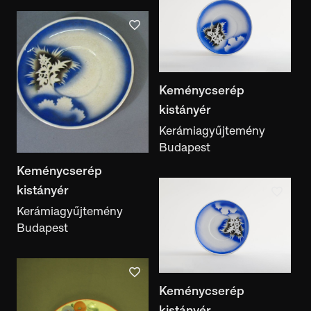
formára korongolt
Előadásmód
előadásmód
Szerző, készítő
Keménycserép
szerző, készítő
kistányér
Népcsoport
Kerámiagyűjtemény
népcsoport
Budapest
Gyűjtő
Keménycserép
gyűjtő
kistányér
Kerámiagyűjtemény
Kulcsszó
Budapest
kulcsszó
Motívum
motívum
Keménycserép
Kiállítás
kistányér