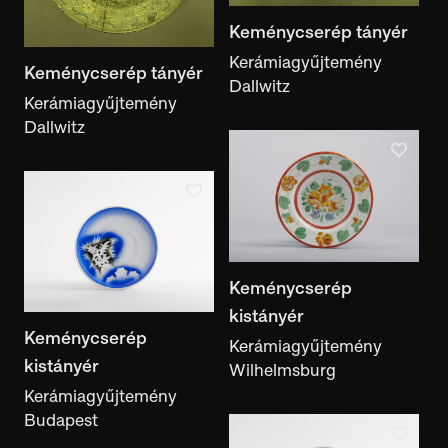
Gyűjtés ideje
Keménycserép tányér
Kerámiagyűjtemény
Keménycserép tányér
Dallwitz
Készítés helye
Kerámiagyűjtemény
készítés helye
Dallwitz
Használat helye
használat helye
Gyűjtés helye
gyűjtés helye
Keménycserép
Gyűjtemény
kistányér
gyűjtemény
Keménycserép
Kerámiagyűjtemény
Anyag
kistányér
Wilhelmsburg
anyag
Kerámiagyűjtemény
Budapest
Technika