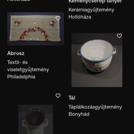
Keménycserép tányér
Kerámiagyűjtemény
Hollóháza
Abrosz
Textil- és
viseletgyűjtemény
Tál
Philadelphia
Táplálkozásgyűjtemény
Bonyhád