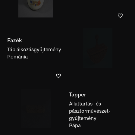
Fazék
Tapper
Táplálkozásgyűjtemény
Állattartás- és
Románia
pásztorművészet-
gyűjtemény
Pápa
Borotvatok
Állattartás- és
pásztorművészet-
gyűjtemény
Kalotaszeg
Női melles kötény