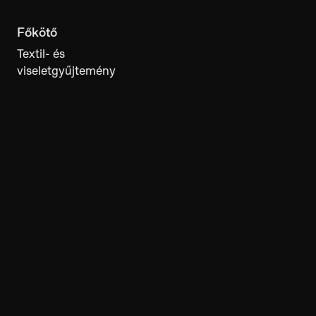
Kelengyeláda
Keménycserép tálca
Bútor- és világítóeszköz-
Kerámiagyűjtemény
gyűjtemény
Budapest
Dél-Alföld
MUTASS TÖBBET
Találatok 1-33
Tetejére