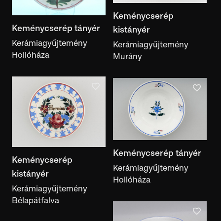
Gyűjtés ideje
Keménycserép
Keménycserép tányér
kistányér
Kerámiagyűjtemény
Kerámiagyűjtemény
Készítés helye
Hollóháza
Murány
készítés helye
Használat helye
használat helye
Gyűjtés helye
gyűjtés helye
Gyűjtemény
Keménycserép tányér
Keménycserép
gyűjtemény
Kerámiagyűjtemény
kistányér
Anyag
Hollóháza
Kerámiagyűjtemény
anyag
Bélapátfalva
Technika