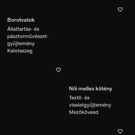
Textil- és
viseletgyűjtemény
Mezőkövesd
Főkötő
Textil- és
Keménycserép tányér
viseletgyűjtemény
Kerámiagyűjtemény
Halom
Közép-Európa