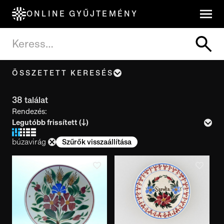
ONLINE GYŰJTEMÉNY
ÖSSZETETT KERESÉS
Tárgynév, cím
38 találat
Rendezés:
Leltári szám
búzavirág
Szűrők visszaállítása
Készítés ideje
Használat ideje