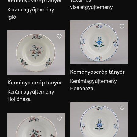
Keménycserép tányér
kiállítás
viseletgyűjtemény
Kerámiagyűjtemény
Igló
Dokumentumtípus
dokumentumtípus
Képekkel
Kiállításban
Irodalmi hivatkozással
Feliratos
Megtalálható a Motívumalkotóban
Keménycserép tányér
Kerámiagyűjtemény
Keménycserép tányér
Hollóháza
Kerámiagyűjtemény
Hollóháza