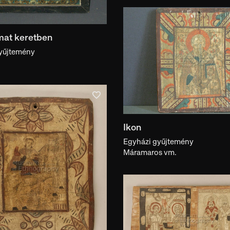
mat keretben
yűjtemény
Ikon
Egyházi gyűjtemény
Máramaros vm.