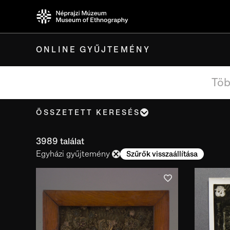
ONLINE GYŰJTEMÉNY
ÖSSZETETT KERESÉS
Tárgynév, cím
3989 találat
Egyházi gyűjtemény
Szűrők visszaállítása
Készítés ideje
Készítés helye