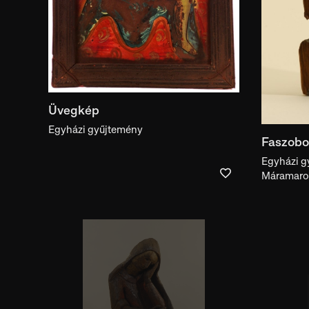
Üvegkép
Egyházi gyűjtemény
Faszobor
Egyházi g
Máramaro