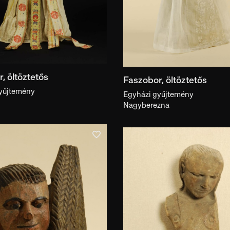
, öltöztetős
Faszobor, öltöztetős
yűjtemény
Egyházi gyűjtemény
Nagyberezna