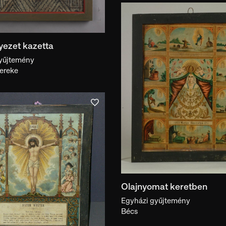
dalmi hivatkozással
Feliratos
Megtalálható a Motívuma
ezet kazetta
yűjtemény
ereke
Olajnyomat keretben
Egyházi gyűjtemény
Bécs