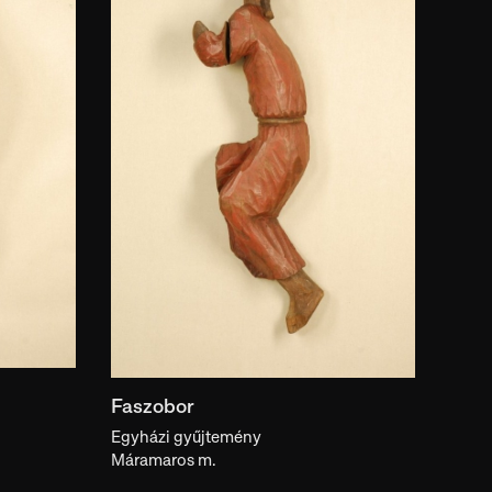
gyűjtés helye
ika
echnika
soport
népcsoport
vum
motívum
Faszobor
Egyházi gyűjtemény
Máramaros m.