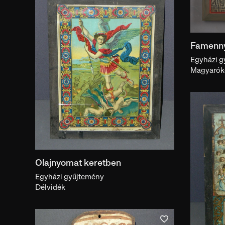
Képekkel
Kiállításban
Iro
Famenny
Egyházi g
Magyarók
Olajnyomat keretben
Egyházi gyűjtemény
Délvidék