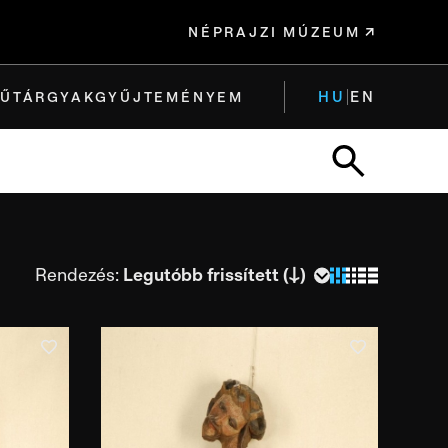
NÉPRAJZI MÚZEUM
HU
EN
ŰTÁRGYAK
GYŰJTEMÉNYEM
Rendezés:
és ideje
és helye