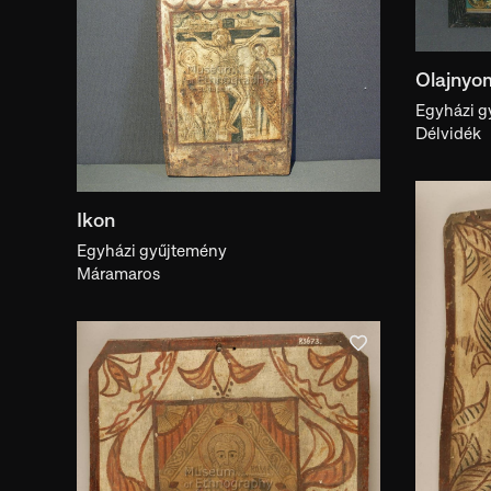
Olajnyo
Egyházi g
Délvidék
Ikon
Egyházi gyűjtemény
Máramaros