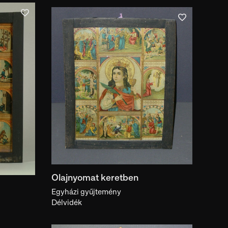
lkotóban
Olajnyomat keretben
Egyházi gyűjtemény
Délvidék