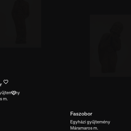
r
yűjtemény
s m.
Faszobor
Egyházi gyűjtemény
Máramaros m.