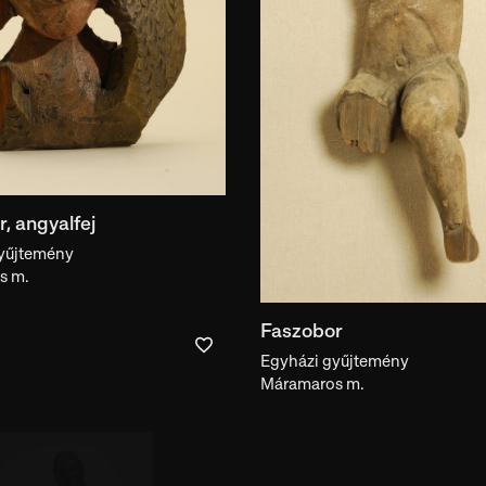
, angyalfej
yűjtemény
s m.
Faszobor
Egyházi gyűjtemény
Máramaros m.