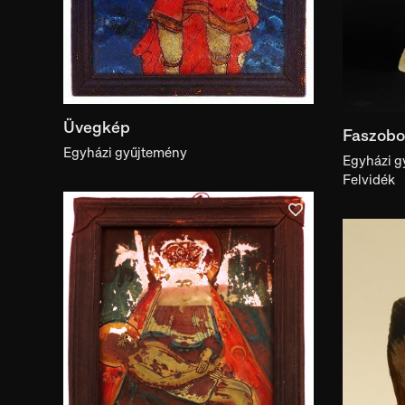
Üvegkép
Faszobor
Egyházi gyűjtemény
Egyházi g
Felvidék