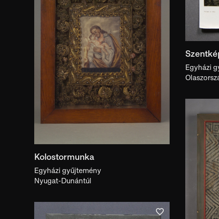
készítés helye
Gyűjtemény
Egyházi gyűjtemény
Szentké
Egyházi g
Olaszorsz
Előadásmód
előadásmód
Gyűjtő
gyűjtő
Kolostormunka
Kiállítás
Egyházi gyűjtemény
kiállítás
Nyugat-Dunántúl