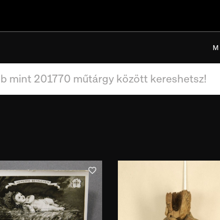
M
Leltári szám
Használat ideje
Gyűjt
Használat helye
Gyűjt