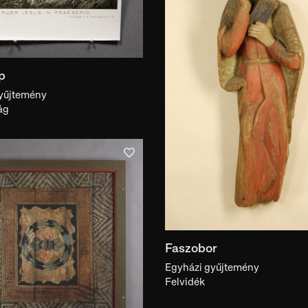
használat helye
Anyag
Techn
anyag
t
p
yűjtemény
ág
Szerző, készítő
Népc
szerző, készítő
Kulcsszó
Motí
kulcsszó
Dokumentumtípus
Faszobor
dokumentumtípus
Egyházi gyűjtemény
Felvidék