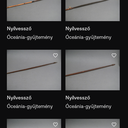
kiállítás
Dokumentumtípus
dokumentumtípus
Nyílvessző
Nyílvessző
Óceánia-gyűjtemény
Óceánia-gyűjtemény
Képekkel
Kiállításban
Irodalmi hivatkozással
Feliratos
Megtalálható a Motívumalkotóban
Nyílvessző
Nyílvessző
Óceánia-gyűjtemény
Óceánia-gyűjtemény