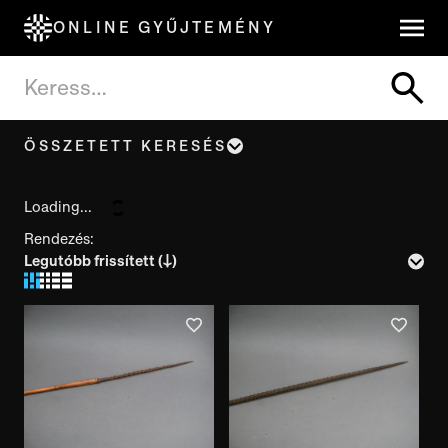
ONLINE GYŰJTEMÉNY
ÖSSZETETT KERESÉS
Tárgynév, cím
Loading...
Rendezés:
Leltári szám
Készítés ideje
Használat ideje