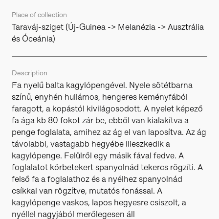
Place of collection
Taraváj-sziget (Új-Guinea -> Melanézia -> Ausztrália
és Óceánia)
Description
Fa nyelű balta kagylópengével. Nyele sötétbarna
színű, enyhén hullámos, hengeres keményfából
faragott, a kopástól kivilágosodott. A nyelet képező
fa ága kb 80 fokot zár be, ebből van kialakítva a
penge foglalata, amihez az ág el van laposítva. Az ág
távolabbi, vastagabb hegyébe illeszkedik a
kagylópenge. Felülről egy másik fával fedve. A
foglalatot körbetekert spanyolnád tekercs rögzíti. A
felső fa a foglalathoz és a nyélhez spanyolnád
csíkkal van rögzítve, mutatós fonással. A
kagylópenge vaskos, lapos hegyesre csiszolt, a
nyéllel nagyjából merőlegesen áll