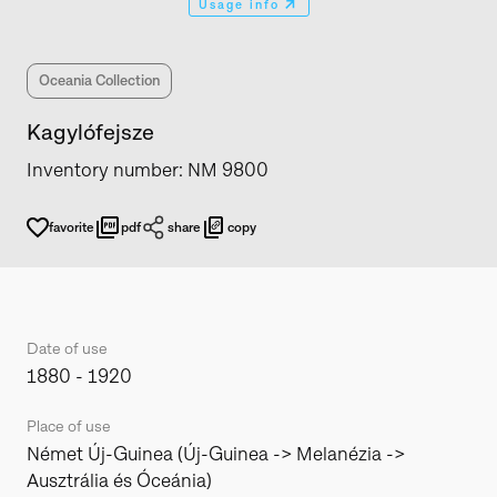
Usage info
Oceania Collection
Kagylófejsze
Inventory number
:
NM 9800
favorite
pdf
share
copy
Date of use
1880 - 1920
Place of use
Német Új-Guinea (Új-Guinea -> Melanézia ->
Ausztrália és Óceánia)