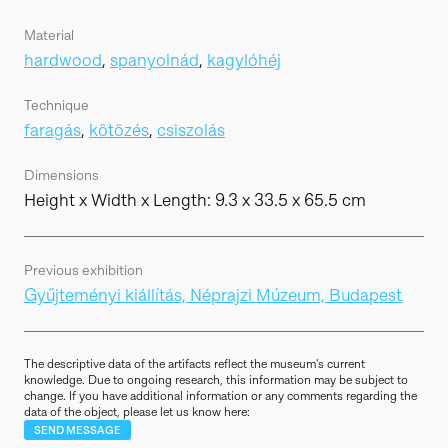
Material
hardwood
,
spanyolnád
,
kagylóhéj
Technique
faragás
,
kötözés
,
csiszolás
Dimensions
Height x Width x Length: 9.3 x 33.5 x 65.5 cm
Previous exhibition
Gyűjteményi kiállítás, Néprajzi Múzeum, Budapest
The descriptive data of the artifacts reflect the museum's current
knowledge. Due to ongoing research, this information may be subject to
change. If you have additional information or any comments regarding the
data of the object, please let us know here:
SEND MESSAGE