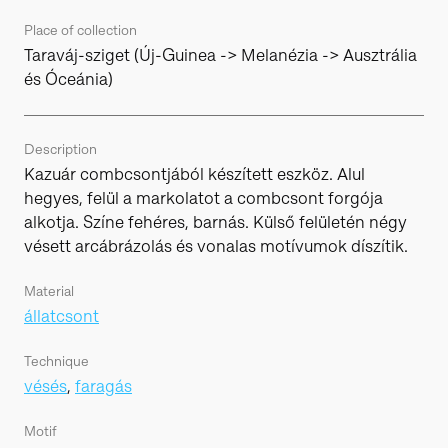
Place of collection
Taraváj-sziget (Új-Guinea -> Melanézia -> Ausztrália
és Óceánia)
Description
Kazuár combcsontjából készített eszköz. Alul
hegyes, felül a markolatot a combcsont forgója
alkotja. Színe fehéres, barnás. Külső felületén négy
vésett arcábrázolás és vonalas motívumok díszítik.
Material
állatcsont
Technique
vésés
,
faragás
Motif