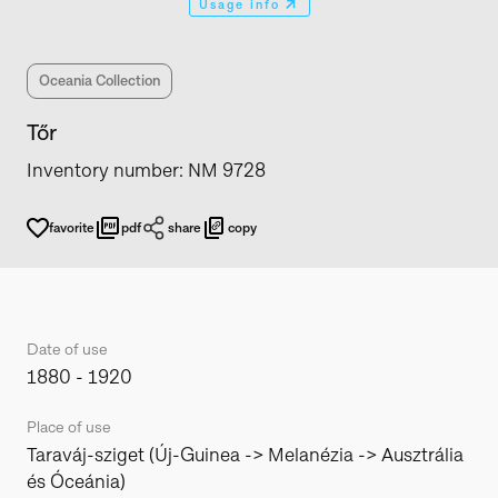
Usage info
Oceania Collection
Tőr
Inventory number
:
NM 9728
favorite
pdf
share
copy
Date of use
1880 - 1920
Place of use
Taraváj-sziget (Új-Guinea -> Melanézia -> Ausztrália
és Óceánia)