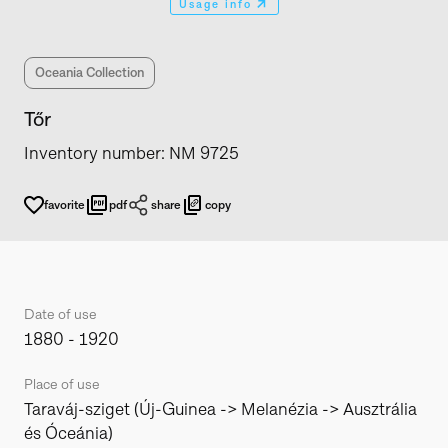
Usage info
Oceania Collection
Tőr
Inventory number
:
NM 9725
favorite
pdf
share
copy
Date of use
1880 - 1920
Place of use
Taraváj-sziget (Új-Guinea -> Melanézia -> Ausztrália
és Óceánia)