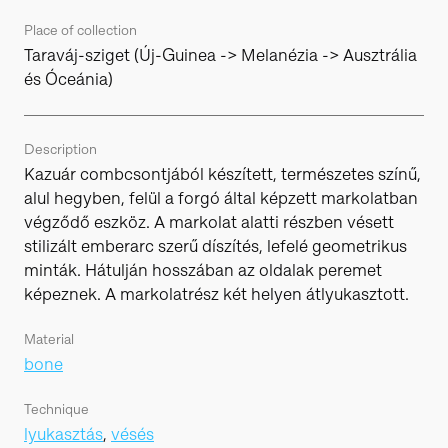
Place of collection
Taraváj-sziget (Új-Guinea -> Melanézia -> Ausztrália
és Óceánia)
Description
Kazuár combcsontjából készített, természetes színű,
alul hegyben, felül a forgó által képzett markolatban
végződő eszköz. A markolat alatti részben vésett
stilizált emberarc szerű díszítés, lefelé geometrikus
minták. Hátulján hosszában az oldalak peremet
képeznek. A markolatrész két helyen átlyukasztott.
Material
bone
Technique
lyukasztás
,
vésés