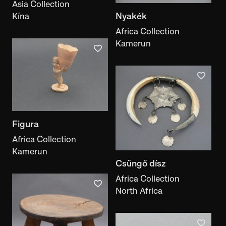
Asia Collection
Acquisition year
Nyakék
Kína
Africa Collection
Kamerun
Place of creation
place of creation
Place of use
place of use
Place of collection
Figura
place of collection
Africa Collection
Collection
Kamerun
collection
Csüngő dísz
Africa Collection
Material
North Africa
material
Technique