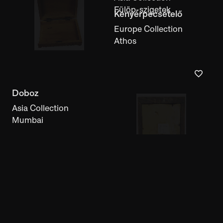
Fülöp-szigetek
Fadoboz
Kenyérpecsételő
Asia Collection
Kasmír
Europe Collection
Athos