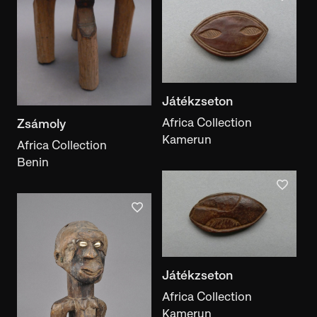
vésés
Performance style
performance style
Author, maker
author, maker
Játékzseton
Ethnicity
Africa Collection
Zsámoly
Kamerun
ethnicity
Africa Collection
Benin
Collector
collector
Keyword
keyword
Motif
Játékzseton
motif
Africa Collection
Exhibition
Kamerun