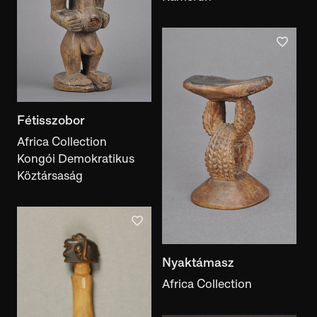
exhibition
Document type
document type
With images
On display
Fétisszobor
Has a literature reference
With inscriptions
Africa Collection
Appears in Motifcreator
Kongói Demokratikus
Köztársaság
Nyaktámasz
Africa Collection