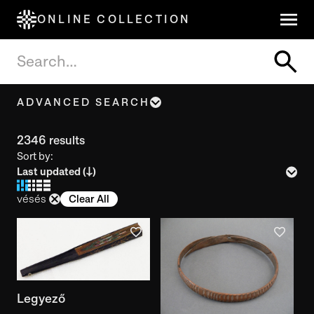
ONLINE COLLECTION
ADVANCED SEARCH
Object name, Title
2346 results
Sort by:
Inventory number
vésés
Clear All
Year of creation
Year of use
Legyező