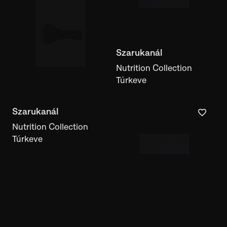
Villa - kanál szaruból
Nutrition Collection
Túrkeve
Mezőgazdasági
eszköz
America Collection
Mexikó
Tökedény
America Collection
Mexikó