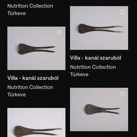
Nutrition Collection
exhibition
Túrkeve
Document type
document type
With images
On display
Has a literature reference
With inscriptions
Villa - kanál szaruból
Appears in Motifcreator
Nutrition Collection
Túrkeve
Villa - kanál szaruból
Nutrition Collection
Túrkeve