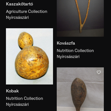
Kaszakőtartó
Acquisition year
Agriculture Collection
Nyírcsászári
Place of creation
place of creation
Place of use
Kovászfa
place of use
Nutrition Collection
Place of collection
Nyírcsászári
place of collection
Collection
collection
Material
Kobak
material
Nutrition Collection
Nyírcsászári
Technique