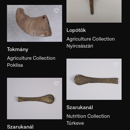
természetes tárgy
Performance style
performance style
Lopótök
Author, maker
Agriculture Collection
author, maker
Nyírcsászári
Tokmány
Ethnicity
Agriculture Collection
ethnicity
Poklisa
Collector
collector
Keyword
keyword
Szarukanál
Motif
Nutrition Collection
motif
Túrkeve
Szarukanál
Exhibition