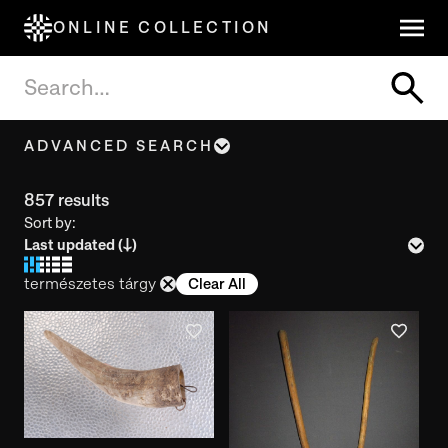
ONLINE COLLECTION
ADVANCED SEARCH
Object name, Title
857 results
Sort by:
Inventory number
természetes tárgy
Clear All
Year of creation
Year of use