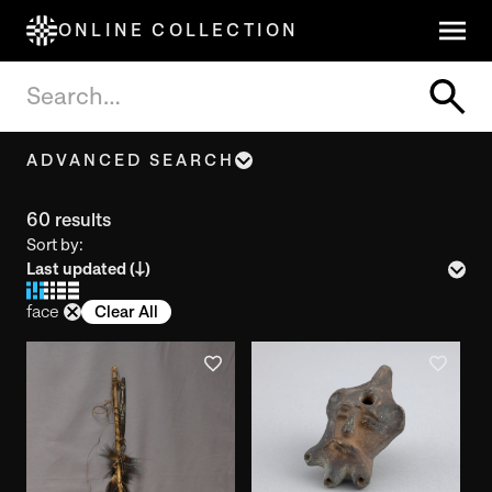
ONLINE COLLECTION
ADVANCED SEARCH
Object name, Title
60 results
Sort by:
Inventory number
face
Clear All
Year of creation
Year of use