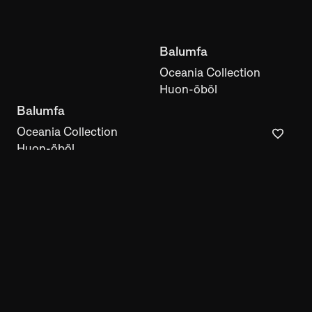
Oceania Collection
Huon-öböl
Óceánia
Fésű
Fakanál
Oceania Collection
Nutrition Collection
Bihar vm.
SHOW MORE