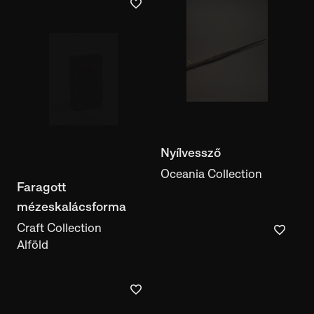
Nyílvessző
Oceania Collection
Faragott
mézeskalácsforma
Craft Collection
Alföld
Ágyékkötő
Oceania Collection
Huon-öböl