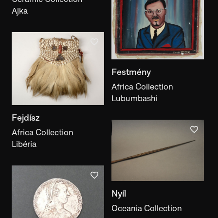
exhibition
Ajka
Document type
document type
Festmény
With images
On display
Has a literature reference
With inscriptions
Africa Collection
Appears in Motifcreator
Lubumbashi
Fejdísz
Africa Collection
Libéria
Nyíl
Oceania Collection