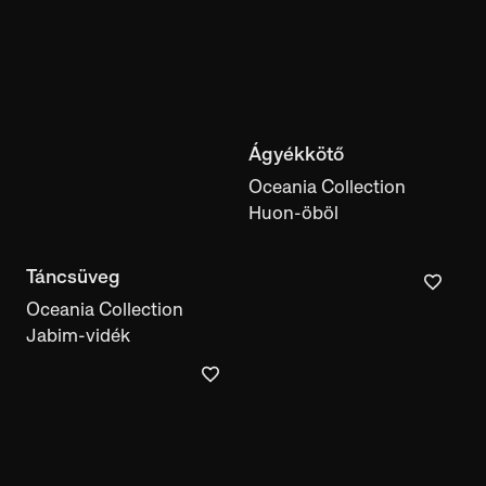
Balumfa
Táncsüveg
Oceania Collection
Oceania Collection
Huon-öböl
Jabim-vidék
Balumfa
Levéldísz karkötőbe
Oceania Collection