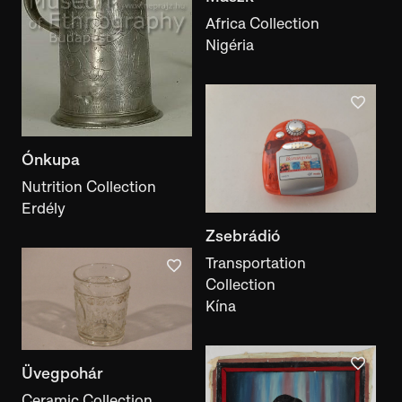
technique
Africa Collection
Performance style
Nigéria
performance style
Author, maker
author, maker
Ethnicity
Ónkupa
ethnicity
Nutrition Collection
Erdély
Collector
Zsebrádió
collector
Transportation
Keyword
Collection
keyword
Kína
Motif
face
Üvegpohár
Exhibition
Ceramic Collection