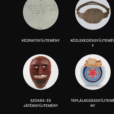
KÉZIRATGYŰJTEMÉNY
KÖZLEKEDÉSGYŰJTEMÉ
Y
SZOKÁS- ÉS
TÁPLÁLKOZÁSGYŰJTEM
JÁTÉKGYŰJTEMÉNY
NY