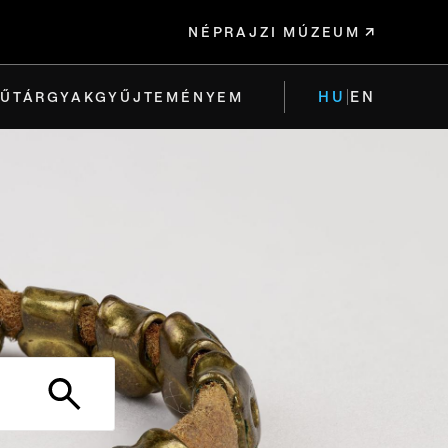
NÉPRAJZI MÚZEUM
HU
EN
ŰTÁRGYAK
GYŰJTEMÉNYEM