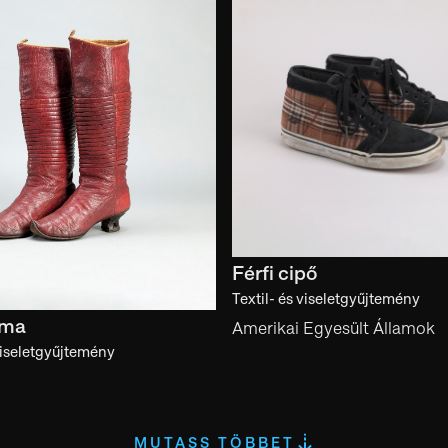
Férfi cipő
Textil- és viseletgyűjtemény
zma
Amerikai Egyesült Államok
 viseletgyűjtemény
MUTASS TÖBBET