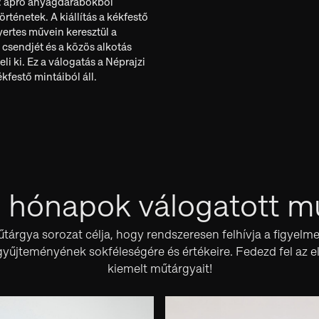
: apró anyagdarabokból
örténetek. A kiállítás a kékfestő
yertes művein keresztül a
csendjét és a közös alkotás
i ki. Ez a válogatás a Néprajzi
festő mintáiból áll.
 hónapok válogatott m
árgya sorozat célja, hogy rendszeresen felhívja a figyelme
űjteményének sokféleségére és értékeire. Fedezd fel az e
kiemelt műtárgyait!