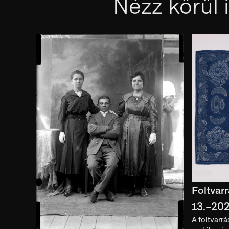
Nézz körül i
Foltvar
13.–2026
A foltvarrá