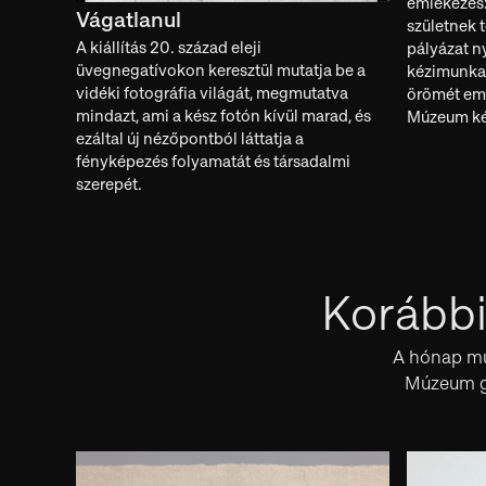
emlékezés
Vágatlanul
születnek t
A kiállítás 20. század eleji
pályázat n
üvegnegatívokon keresztül mutatja be a
kézimunka 
vidéki fotográfia világát, megmutatva
örömét emel
mindazt, ami a kész fotón kívül marad, és
Múzeum kék
ezáltal új nézőpontból láttatja a
fényképezés folyamatát és társadalmi
szerepét.
Korábbi
A hónap műt
Múzeum gy