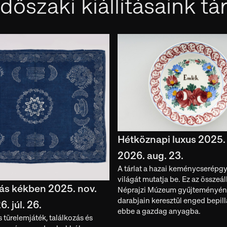
dőszaki kiállításaink tá
Hétköznapi luxus 2025. 
2026. aug. 23.
A tárlat a hazai keménycserépgy
világát mutatja be. Ez az összeáll
rás kékben 2025. nov.
Néprajzi Múzeum gyűjteményé
darabjain keresztül enged bepill
. júl. 26.
ebbe a gazdag anyagba.
s türelemjáték, találkozás és