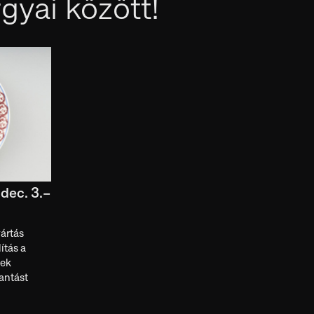
rgyai között!
dec. 3.–
ártás
ítás a
nek
antást