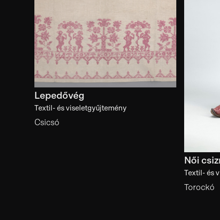
Lepedővég
Textil- és viseletgyűjtemény
Csicsó
Női csi
Textil- és
Torockó