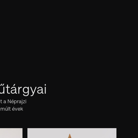
űtárgyai
t a Néprajzi
lmúlt évek